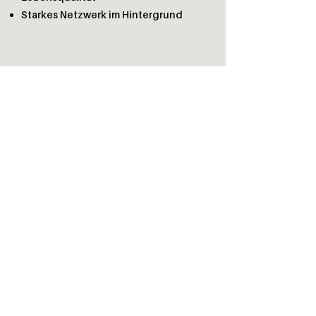
Starkes
Netzwerk
im Hintergrund
Lassen Sie uns
gemeinsam den
nächsten Schritt
gehen.
Du musst diese Entscheidung
nicht alleine treffen.
Wir begleiten dich persönlich und
helfen dir, die richtige Lösung zu
finden.
Rufen Sie mich direkt an:
Ich bin persönlich für Sie da.