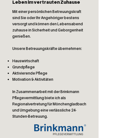
Leben im vertrauten Zuhause
Mit einer persönlichen Betreuungskraft
sind Sie oder Ihr Angehöriger bestens
versorgt und können den Lebensabend
zuhause in Sicherheit und Geborgenheit
genießen.
Unsere Betreuungskräfte übernehmen:
Hauswirtschaft
Grundpflege
Aktivierende Pflege
Motivation & Aktivitäten
In Zusammenarbeit mit der
Brinkmann
Pflegevermittlung
biete ich als
Regionalvertretung für Mönchengladbach
und Umgebung eine verlässliche 24-
Stunden-Betreuung.