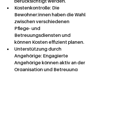
berücksichtigt werden.
Kostenkontrolle:
 Die 
Bewohner:innen haben die Wahl 
zwischen verschiedenen 
Pflege- und 
Betreuungsdiensten und 
können Kosten effizient planen.
Unterstützung durch 
Angehörige:
 Engagierte 
Angehörige können aktiv an der 
Organisation und Betreuung 
teilhaben.
Fazit
Die selbstverantwortete 
Wohngemeinschaft ist eine 
wunderbare Alternative für 
Senioren, die selbstbestimmt leben 
möchten und gleichzeitig eine 